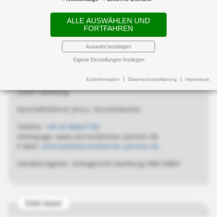
§ 15 der Verordnung über die Versicherungsvermittlung
ALLE AUSWÄHLEN UND
und -beratung
FORTFAHREN
von
Auswahl bestätigen
Eigene Einstellungen festlegen
Sturzenbecher + Partner
Versicherungsmakler GmbH
Erstinformation
Datenschutzerklärung
Impressum
Blankeneser Landstraße 9
22587 Hamburg
Geschäftsführer Jens-J. Sturzenbecher
Telefon:
+49 40 86667700
Homepage: www.sturzenbecher-partner.de
E-Mail:
service(at)sturzenbecher-partner.de
Handelsregister: Amtsgericht Hamburg HRB 29841
§34d GewO