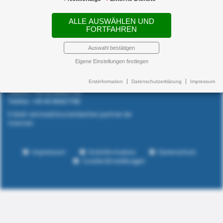
ALLE AUSWÄHLEN UND
Newsticker:
FORTFAHREN
Sturzenbecher + Partner
Auswahl bestätigen
Versicherungsmakler GmbH
Eigene Einstellungen festlegen
Blankeneser Landstraße 9
22587 Hamburg
Erstinformation
Datenschutzerklärung
Impressum
Telefon: +49 40 86667700
Telefax: +49 40 86667788
E-Mail: service@sturzenbecher-partner.de
Internet:
Impressum
Erstinformation
Datenschutz
Cookie-Einstellungen