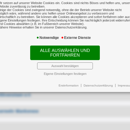
ir setzen auf unserer Website Cookies ein. Cookies sind nichts Böses und helfen uns, unse
ebsite zuverlässig zu betreiben.
inige der Cookies sind zwingend notwendig, ohne die der Betrieb unserer Website nicht
öglich wäre, während andere uns helfen unser Onlineangebot zu verbessern und
irtschaftlich zu betreiben. Sie können alle Cookies akzeptieren und sofort fortfahren oder au
igene Einstellungen festlegen. Ihre Entscheidung können Sie nachträglich jederzeit widerrufe
nd Cookies abwählen (z.B. im Fußbereich unserer Website).
ähere Hinweise erhalten Sie in unserer Datenschutzerklärung.
Notwendige
Externe Dienste
ALLE AUSWÄHLEN UND
FORTFAHREN
gagement
Auswahl bestätigen
Eigene Einstellungen festlegen
nternational - Lions Club Hamburg-Elbufer
Erstinformation
Datenschutzerklärung
Impress
Klövensteen e.V.
s.de
euerwehr Blankenese