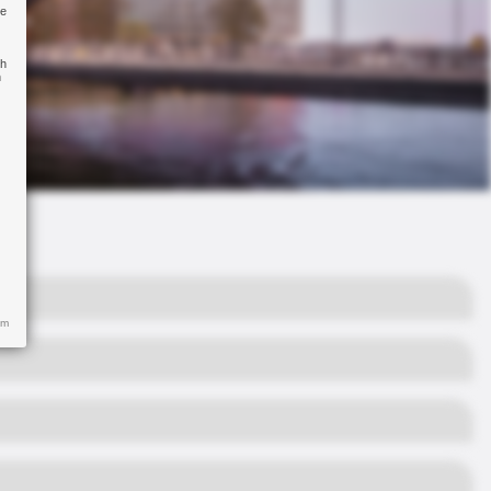
re
ch
n
um