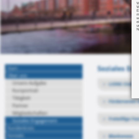
W
W
E
m
w
e
u
N
Soziales En
Start
Über uns
Unsere Aufgabe
LIONS Clubs I
Kurzportrait
Tätigkeit
Förderverein 
Partner
Mitgliedschaften
www.lion
Freiwillige F
Soziales Engagement
Kundenkreis
Kontakt
Blankenese